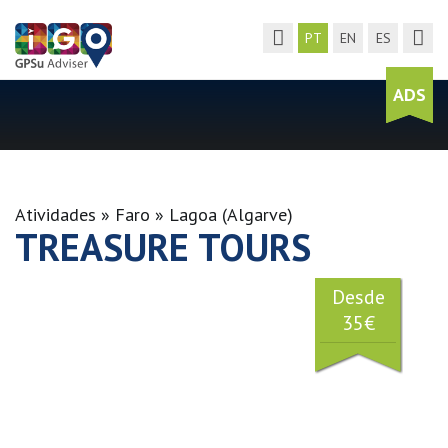
Toggle menu
Toggl
PT
EN
ES
ADS
Atividades
Faro
Lagoa (Algarve)
TREASURE TOURS
Desde
35€