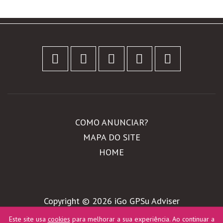
Facebook
Twitter
Linkedin
Email
Share
COMO ANUNCIAR?
MAPA DO SITE
HOME
Copyright © 2026 iGo GPSu Adviser
WebDesign by
Global Pixel
Este site usa
cookies
para melhorar a sua experiência. Ao continuar a