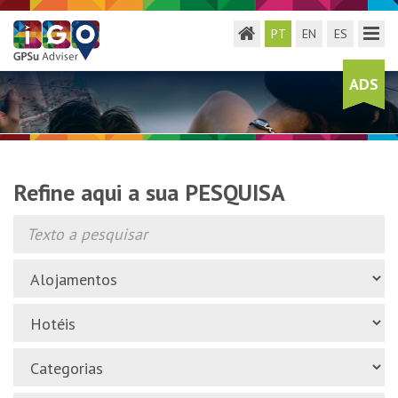
Toggle menu
Toggl
PT
EN
ES
ADS
Refine aqui a sua PESQUISA