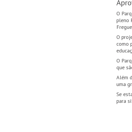
Apro
O Parq
pleno 
Fregue
O proj
como p
educaç
O Parq
que sã
Além d
uma gr
Se est
para si