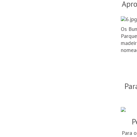
Apro
Os Bun
Parque
madeir
nomead
Par
P
Para o