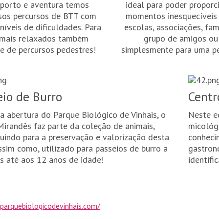
porto e aventura temos
ideal para poder proporc
sos percursos de BTT com
momentos inesquecíveis
 níveis de dificuldades. Para
escolas, associações, fam
 mais relaxados também
grupo de amigos ou
e de percursos pedestres!
simplesmente para uma p
eio de Burro
Centr
a abertura do Parque Biológico de Vinhais, o
Neste e
Mirandês faz parte da coleção de animais,
micológi
buindo para a preservação e valorização desta
conheci
ssim como, utilizado para passeios de burro a
gastron
as até aos 12 anos de idade!
identifi
/parquebiologicodevinhais.com/