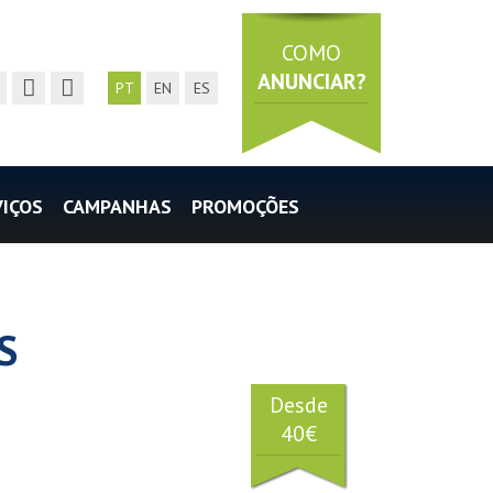
COMO
ANUNCIAR?
nd a email
facebook page
instagram page
PT
EN
ES
VIÇOS
CAMPANHAS
PROMOÇÕES
S
Desde
40€