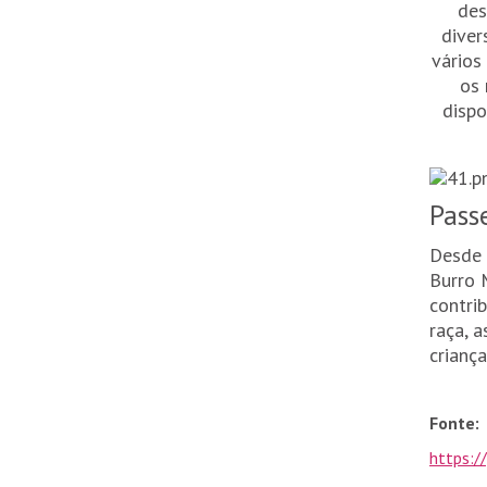
des
diver
vários
os
dispo
Pass
Desde 
Burro 
contri
raça, a
crianç
Fonte:
https:/