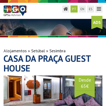
Toggle menu
Toggl
PT
EN
ES
ADS
Alojamentos
Setúbal
Sesimbra
CASA DA PRAÇA GUEST
HOUSE
Desde
65€