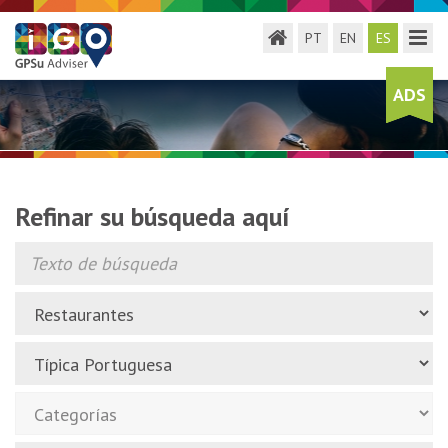
Toggle menu
Toggl
PT
EN
ES
ADS
Refinar su búsqueda aquí