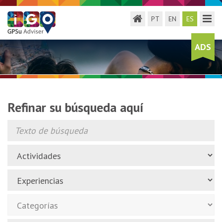
Toggle menu
Toggl
PT
EN
ES
ADS
Refinar su búsqueda aquí