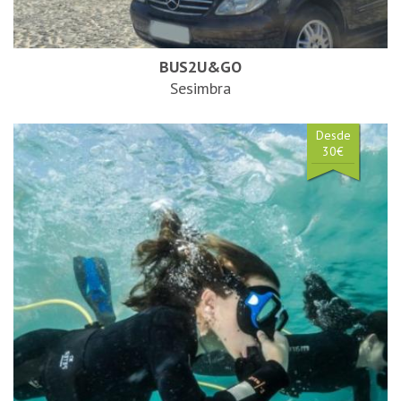
BUS2U&GO
Sesimbra
Desde
30€